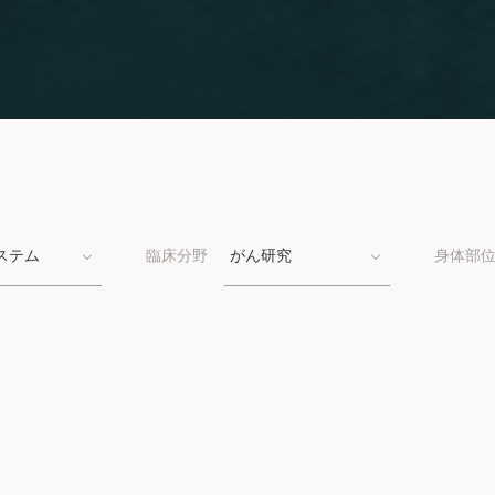
ステム
臨床分野
がん研究
身体部