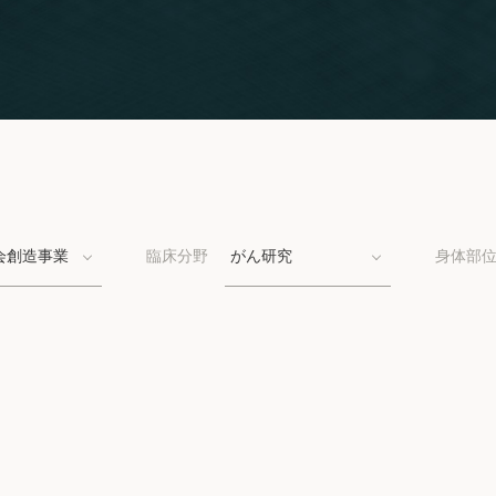
会創造事業
臨床分野
がん研究
身体部